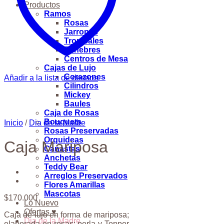
Productos
Ramos
Rosas
Jarrones
Tropicales
Fúnebres
Centros de Mesa
Cajas de Lujo
Corazones
Añadir a la lista de deseos
Cilindros
Mickey
Baules
Caja de Rosas
Bouquets
Inicio
/
Dia de la Madre
Rosas Preservadas
Orquideas
Caja Mariposa
Canastas
Anchetas
Teddy Bear
Arreglos Preservados
Flores Amarillas
Mascotas
$
170.000
Lo Nuevo
Ofertas ♥
Caja de lujo en forma de mariposa;
Dia de la Madre
elaborada en rosas; perla y Topper