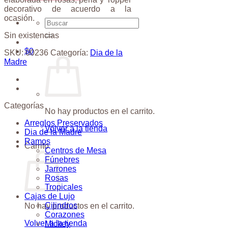
decorativo de acuerdo a la
ocasión.
Buscar
por:
Sin existencias
$
0
SKU:
00236
Categoría:
Dia de la
Madre
Categorías
No hay productos en el carrito.
Arreglos Preservados
Volver a la tienda
Dia de la Madre
Ramos
Carrito
Centros de Mesa
Fúnebres
Jarrones
Rosas
Tropicales
Cajas de Lujo
Cilindros
No hay productos en el carrito.
Corazones
Volver a la tienda
Mickey