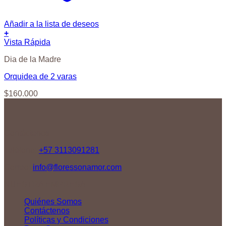
Añadir a la lista de deseos
+
Vista Rápida
Dia de la Madre
Orquidea de 2 varas
$
160.000
Contáctenos
Teléfono:
+57 3113091281
Correo:
info@floressonamor.com
NUESTRA EMPRESA
Quiénes Somos
Contáctenos
Políticas y Condiciones