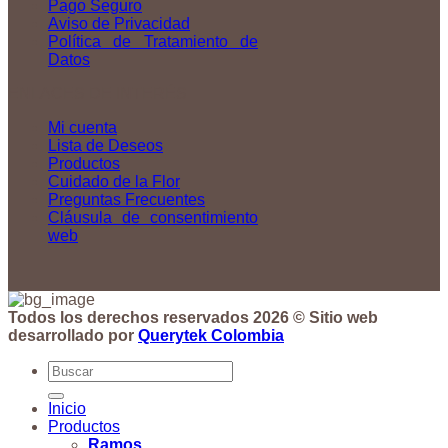
Pago Seguro
Aviso de Privacidad
Política de Tratamiento de
Datos
ENLACES DE INTERÉS
Mi cuenta
Lista de Deseos
Productos
Cuidado de la Flor
Preguntas Frecuentes
Cláusula de consentimiento
web
Todos los derechos reservados 2026 © Sitio web
desarrollado por
Querytek Colombia
Buscar
por:
Inicio
Productos
Ramos