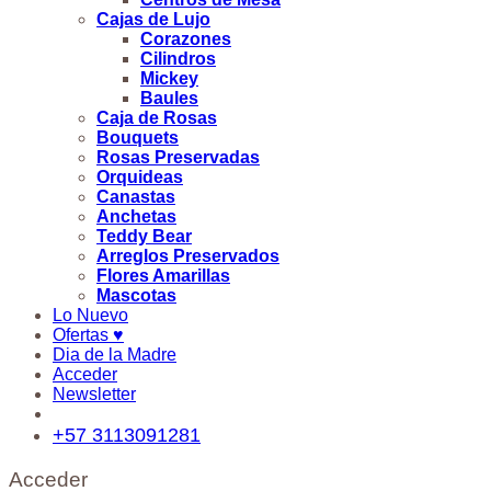
Cajas de Lujo
Corazones
Cilindros
Mickey
Baules
Caja de Rosas
Bouquets
Rosas Preservadas
Orquideas
Canastas
Anchetas
Teddy Bear
Arreglos Preservados
Flores Amarillas
Mascotas
Lo Nuevo
Ofertas ♥
Dia de la Madre
Acceder
Newsletter
+57 3113091281
Acceder