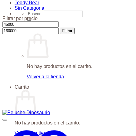
Teddy Bear
Sin Categoría
Buscar
Filtrar por precio
por:
Precio
Precio
mínimo
máximo
$
0
Filtrar
No hay productos en el carrito.
Volver a la tienda
Carrito
No hay productos en el carrito.
Volver a la tienda