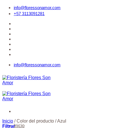
Saltar
info@floressonamor.com
al
+57 3113091281
contenido
Quiénes Somos
Contáctenos
PQR
Acceder
Lista de deseos
info@floressonamor.com
Inicio
/
Color del producto
/
Azul
Inicio
Filtrar