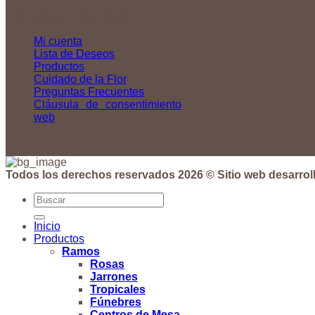
ENLACES DE INTERÉS
Mi cuenta
Lista de Deseos
Productos
Cuidado de la Flor
Preguntas Frecuentes
Cláusula de consentimiento
web
Todos los derechos reservados 2026 © Sitio web desarrol
Buscar
por:
Inicio
Productos
Ramos
Rosas
Jarrones
Tropicales
Fúnebres
Centros de Mesa