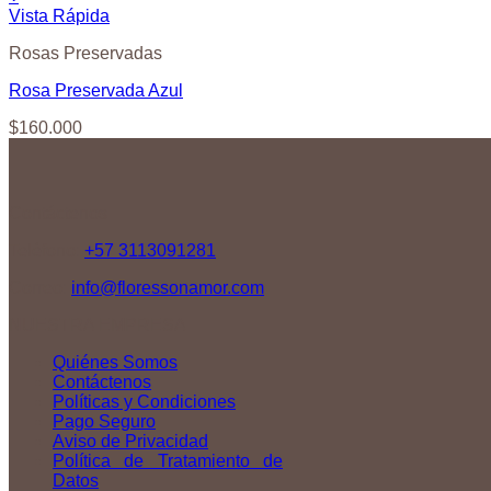
Vista Rápida
Rosas Preservadas
Rosa Preservada Azul
$
160.000
Contáctenos
Teléfono:
+57 3113091281
Correo:
info@floressonamor.com
NUESTRA EMPRESA
Quiénes Somos
Contáctenos
Políticas y Condiciones
Pago Seguro
Aviso de Privacidad
Política de Tratamiento de
Datos