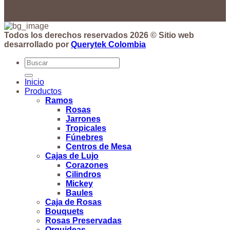
Todos los derechos reservados 2026 © Sitio web
desarrollado por
Querytek Colombia
Buscar
por:
Inicio
Productos
Ramos
Rosas
Jarrones
Tropicales
Fúnebres
Centros de Mesa
Cajas de Lujo
Corazones
Cilindros
Mickey
Baules
Caja de Rosas
Bouquets
Rosas Preservadas
Orquideas