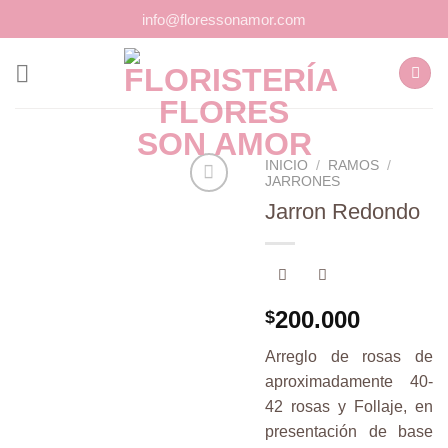
Saltar
info@floressonamor.com
al
contenido
INICIO
/
RAMOS
/
JARRONES
Jarron Redondo
Añadir
a la
lista de
deseos
200.000
$
Arreglo de rosas de
aproximadamente 40-
42 rosas y Follaje, en
presentación de base