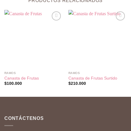
PRODUCTOS RELACIONADOS
Añadir
Añadir
a la
a la
lista de
lista de
deseos
deseos
RAMOS
RAMOS
Canasta de Frutas
Canasta de Frutas Surtido
$
100.000
$
210.000
CONTÁCTENOS