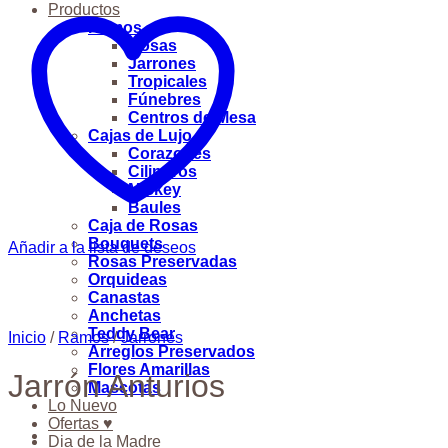
Productos
Ramos
Rosas
Jarrones
Tropicales
Fúnebres
Centros de Mesa
Cajas de Lujo
Corazones
Cilindros
Mickey
Baules
Caja de Rosas
Bouquets
Añadir a la lista de deseos
Rosas Preservadas
Orquideas
Canastas
Anchetas
Teddy Bear
Inicio
/
Ramos
/
Jarrones
Arreglos Preservados
Flores Amarillas
Jarrón Anturios
Mascotas
Lo Nuevo
Ofertas ♥
Dia de la Madre