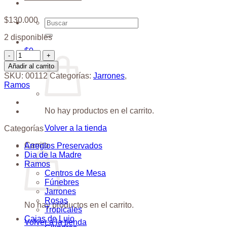
$
130.000
Buscar
por:
2 disponibles
$
0
Jarrón
Anturios
Añadir al carrito
cantidad
SKU:
00112
Categorías:
Jarrones
,
Ramos
No hay productos en el carrito.
Volver a la tienda
Categorías
Carrito
Arreglos Preservados
Dia de la Madre
Ramos
Centros de Mesa
Fúnebres
Jarrones
Rosas
No hay productos en el carrito.
Tropicales
Cajas de Lujo
Volver a la tienda