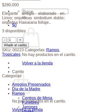
$
280.000
Buscar
Elegante arreglo elaborado en
por:
Lirios; orquideas simbidium doble;
orquidea Hawaiana follaje..
$
0
3 disponibles
Copa
Tropical
Añadir al carrito
cantidad
SKU:
00223
Categorías:
Ramos
,
Tropicales
No hay productos en el carrito.
Volver a la tienda
Carrito
Categorías
Arreglos Preservados
Dia de la Madre
Ramos
Centros de Mesa
No hay productos en el carrito.
Fúnebres
Jarrones
Volver a la tienda
Rosas