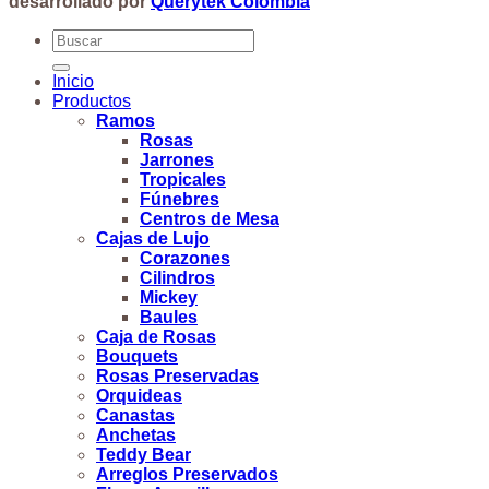
desarrollado por
Querytek Colombia
Buscar
por:
Inicio
Productos
Ramos
Rosas
Jarrones
Tropicales
Fúnebres
Centros de Mesa
Cajas de Lujo
Corazones
Cilindros
Mickey
Baules
Caja de Rosas
Bouquets
Rosas Preservadas
Orquideas
Canastas
Anchetas
Teddy Bear
Arreglos Preservados