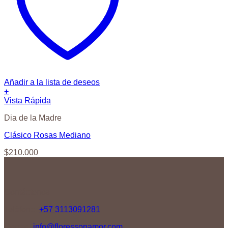
Añadir a la lista de deseos
+
Vista Rápida
Dia de la Madre
Clásico Rosas Mediano
$
210.000
Contáctenos
Teléfono:
+57 3113091281
Correo:
info@floressonamor.com