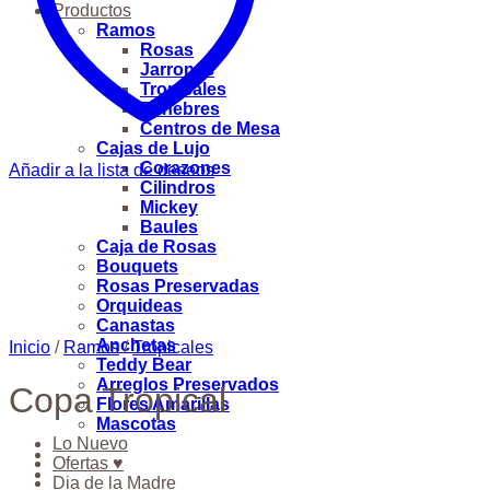
Productos
Ramos
Rosas
Jarrones
Tropicales
Fúnebres
Centros de Mesa
Cajas de Lujo
Corazones
Añadir a la lista de deseos
Cilindros
Mickey
Baules
Caja de Rosas
Bouquets
Rosas Preservadas
Orquideas
Canastas
Anchetas
Inicio
/
Ramos
/
Tropicales
Teddy Bear
Arreglos Preservados
Copa Tropical
Flores Amarillas
Mascotas
Lo Nuevo
Ofertas ♥
Dia de la Madre