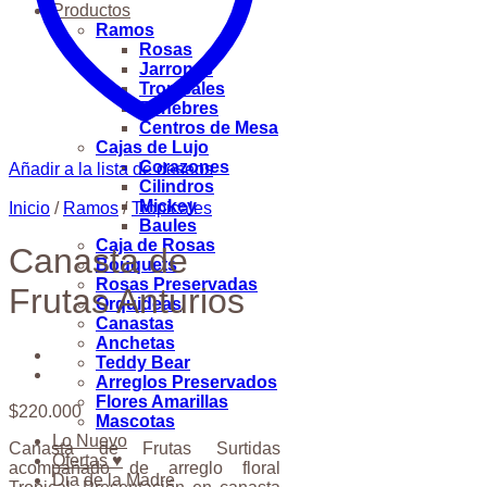
Productos
Ramos
Rosas
Jarrones
Tropicales
Fúnebres
Centros de Mesa
Cajas de Lujo
Corazones
Añadir a la lista de deseos
Cilindros
Mickey
Inicio
/
Ramos
/
Tropicales
Baules
Caja de Rosas
Canasta de
Bouquets
Rosas Preservadas
Frutas Anturios
Orquideas
Canastas
Anchetas
Teddy Bear
Arreglos Preservados
Flores Amarillas
$
220.000
Mascotas
Lo Nuevo
Canasta de Frutas Surtidas
Ofertas ♥
acompañado de arreglo floral
Dia de la Madre