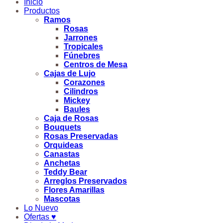
Inicio
Productos
Ramos
Rosas
Jarrones
Tropicales
Fúnebres
Centros de Mesa
Cajas de Lujo
Corazones
Cilindros
Mickey
Baules
Caja de Rosas
Bouquets
Rosas Preservadas
Orquideas
Canastas
Anchetas
Teddy Bear
Arreglos Preservados
Flores Amarillas
Mascotas
Lo Nuevo
Ofertas ♥