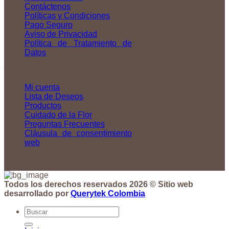
Contáctenos
Políticas y Condiciones
Pago Seguro
Aviso de Privacidad
Política de Tratamiento de
Datos
ENLACES DE INTERÉS
Mi cuenta
Lista de Deseos
Productos
Cuidado de la Flor
Preguntas Frecuentes
Cláusula de consentimiento
web
Todos los derechos reservados 2026 © Sitio web
desarrollado por
Querytek Colombia
Buscar
por: