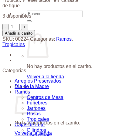
Tropical. Presentación en canasta
de fique.
Buscar
3 disponibles
por:
Canasta
$
0
de
Añadir al carrito
Frutas
SKU:
00224
Categorías:
Ramos
,
Anturios
Tropicales
cantidad
No hay productos en el carrito.
Categorías
Volver a la tienda
Arreglos Preservados
Dia de la Madre
Carrito
Ramos
Centros de Mesa
Fúnebres
Jarrones
Rosas
Tropicales
No hay productos en el carrito.
Cajas de Lujo
Cilindros
Volver a la tienda
Corazones