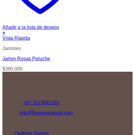
Añadir a la lista de deseos
+
Vista Rápida
Jarrones
Jarron Rosas Peluche
$
380.000
Contáctenos
Teléfono:
+57 3113091281
Correo:
info@floressonamor.com
NUESTRA EMPRESA
Quiénes Somos