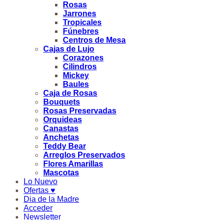
Rosas
Jarrones
Tropicales
Fúnebres
Centros de Mesa
Cajas de Lujo
Corazones
Cilindros
Mickey
Baules
Caja de Rosas
Bouquets
Rosas Preservadas
Orquideas
Canastas
Anchetas
Teddy Bear
Arreglos Preservados
Flores Amarillas
Mascotas
Lo Nuevo
Ofertas ♥
Dia de la Madre
Acceder
Newsletter