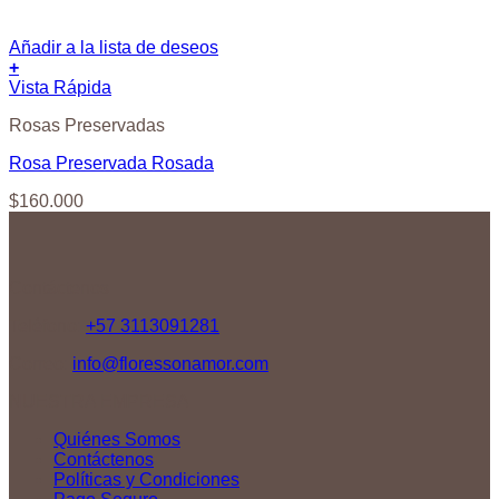
Añadir a la lista de deseos
+
Vista Rápida
Rosas Preservadas
Rosa Preservada Rosada
$
160.000
Contáctenos
Teléfono:
+57 3113091281
Correo:
info@floressonamor.com
NUESTRA EMPRESA
Quiénes Somos
Contáctenos
Políticas y Condiciones