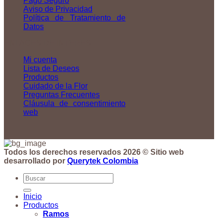
Pago Seguro
Aviso de Privacidad
Política de Tratamiento de
Datos
ENLACES DE INTERÉS
Mi cuenta
Lista de Deseos
Productos
Cuidado de la Flor
Preguntas Frecuentes
Cláusula de consentimiento
web
Todos los derechos reservados 2026 © Sitio web
desarrollado por
Querytek Colombia
Buscar
por:
Inicio
Productos
Ramos