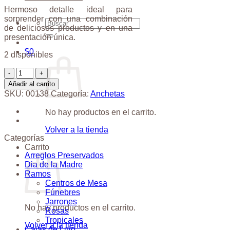
Hermoso detalle ideal para
sorprender con una combinación
Buscar
de deliciosos productos y en una
por:
presentación única.
$
0
2 disponibles
Ancheta
Maxi
Añadir al carrito
Peluche
SKU:
00138
Categoría:
Anchetas
cantidad
No hay productos en el carrito.
Volver a la tienda
Categorías
Carrito
Arreglos Preservados
Dia de la Madre
Ramos
Centros de Mesa
Fúnebres
Jarrones
No hay productos en el carrito.
Rosas
Tropicales
Volver a la tienda
Cajas de Lujo