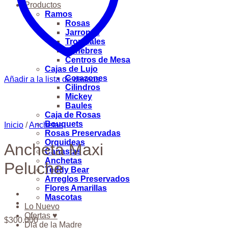
Productos
Ramos
Rosas
Jarrones
Tropicales
Fúnebres
Centros de Mesa
Cajas de Lujo
Corazones
Añadir a la lista de deseos
Cilindros
Mickey
Baules
Caja de Rosas
Bouquets
Inicio
/
Anchetas
Rosas Preservadas
Orquideas
Ancheta Maxi
Canastas
Anchetas
Peluche
Teddy Bear
Arreglos Preservados
Flores Amarillas
Mascotas
Lo Nuevo
Ofertas ♥
$
300.000
Dia de la Madre