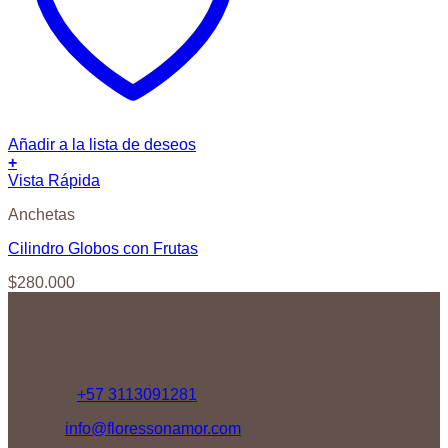
Añadir a la lista de deseos
+
Vista Rápida
Anchetas
Cilindro Globos con Frutas
$
280.000
Contáctenos
Teléfono:
+57 3113091281
Correo:
info@floressonamor.com