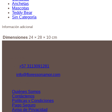
Anchetas
Mascotas
Teddy Bear
Sin Categoría
Información adicional
Dimensiones
24 × 28 × 10 cm
Contáctenos
Teléfono:
+57 3113091281
Correo:
info@floressonamor.com
NUESTRA EMPRESA
Quiénes Somos
Contáctenos
Políticas y Condiciones
Pago Seguro
Aviso de Privacidad