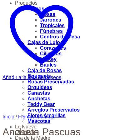
Productos
Ramos
Rosas
Jarrones
Tropicales
Fúnebres
Centros de Mesa
Cajas de Lujo
Corazones
Cilindros
Mickey
Baules
Caja de Rosas
Bouquets
Añadir a la lista de deseos
Rosas Preservadas
Orquideas
Canastas
Anchetas
Teddy Bear
Arreglos Preservados
Flores Amarillas
Inicio
/
Flores Amarillas
Mascotas
Lo Nuevo
Ancheta Pascuas
Ofertas ♥
Dia de la Madre