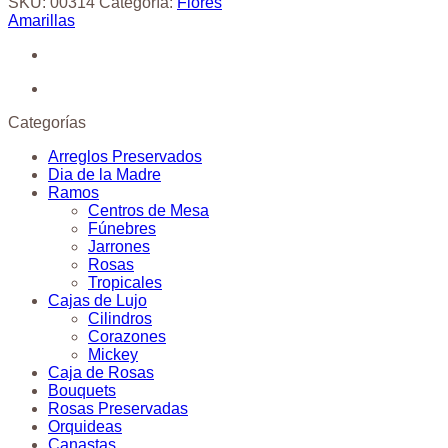
SKU:
00314
Categoría:
Flores
Amarillas
Categorías
Arreglos Preservados
Dia de la Madre
Ramos
Centros de Mesa
Fúnebres
Jarrones
Rosas
Tropicales
Cajas de Lujo
Cilindros
Corazones
Mickey
Caja de Rosas
Bouquets
Rosas Preservadas
Orquideas
Canastas