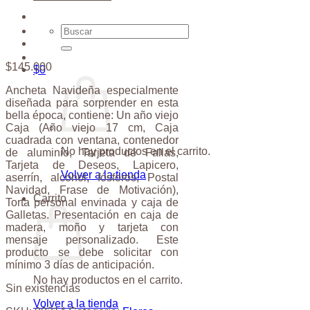
Buscar
por:
$
145.000
$
0
Ancheta Navideña especialmente
diseñada para sorprender en esta
bella época, contiene: Un año viejo
Caja (Año viejo 17 cm, Caja
cuadrada con ventana, contenedor
No hay productos en el carrito.
de aluminio, Tarjeta de Fallas,
Tarjeta de Deseos, Lapicero,
Volver a la tienda
aserrín, alcohol, fósforos, Postal
Navidad, Frase de Motivación),
Carrito
Torta personal envinada y caja de
Galletas. Presentación en caja de
madera, moño y tarjeta con
mensaje personalizado. Este
producto se debe solicitar con
mínimo 3 días de anticipación.
No hay productos en el carrito.
Sin existencias
Volver a la tienda