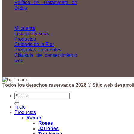
Política de Tratamiento de
Datos
ENLACES DE INTERÉS
Mi cuenta
Lista de Deseos
Productos
Cuidado de la Flor
Preguntas Frecuentes
Cláusula de consentimiento
web
Todos los derechos reservados 2026 © Sitio web desarrol
Buscar
por:
Inicio
Productos
Ramos
Rosas
Jarrones
Tropicales