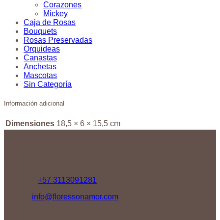
Corazones
Mickey
Caja de Rosas
Bouquets
Rosas Preservadas
Orquideas
Canastas
Anchetas
Mascotas
Sin Categoría
Información adicional
Dimensiones
18,5 × 6 × 15,5 cm
Contáctenos
Teléfono:
+57 3113091281
Correo:
info@floressonamor.com
NUESTRA EMPRESA