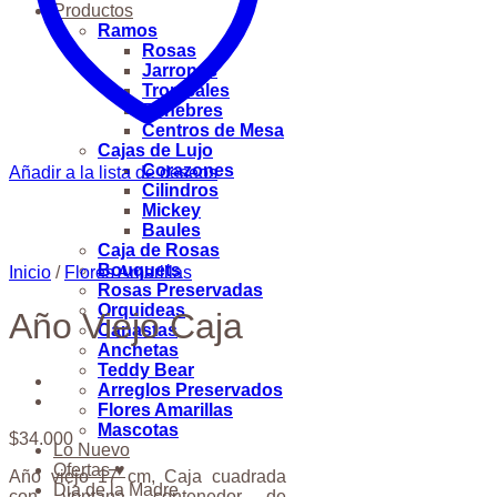
Productos
Ramos
Rosas
Jarrones
Tropicales
Fúnebres
Centros de Mesa
Cajas de Lujo
Corazones
Añadir a la lista de deseos
Cilindros
Mickey
Baules
Caja de Rosas
Bouquets
Inicio
/
Flores Amarillas
Rosas Preservadas
Orquideas
Año Viejo Caja
Canastas
Anchetas
Teddy Bear
Arreglos Preservados
Flores Amarillas
Mascotas
$
34.000
Lo Nuevo
Ofertas ♥
Año viejo 17 cm, Caja cuadrada
Dia de la Madre
con ventana, contenedor de