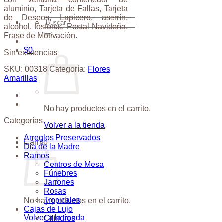
aluminio, Tarjeta de Fallas, Tarjeta
de Deseos, Lapicero, aserrín,
Buscar
alcohol, fósforos, Postal Navideña,
por:
Frase de Motivación.
$
0
Sin existencias
SKU:
00318
Categoría:
Flores
Amarillas
No hay productos en el carrito.
Categorías
Volver a la tienda
Arreglos Preservados
Carrito
Dia de la Madre
Ramos
Centros de Mesa
Fúnebres
Jarrones
Rosas
Tropicales
No hay productos en el carrito.
Cajas de Lujo
Volver a la tienda
Cilindros