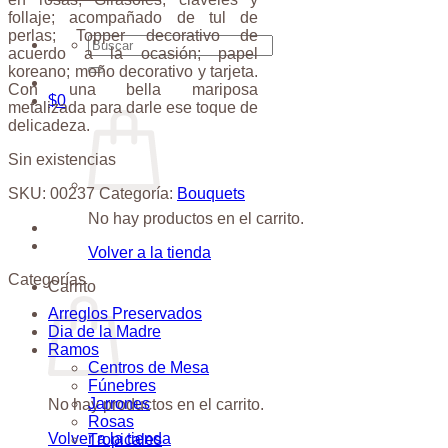
follaje; acompañado de tul de
perlas; Topper decorativo de
Buscar
acuerdo a la ocasión; papel
por:
koreano; moño decorativo y tarjeta.
Con una bella mariposa
$
0
metalizada para darle ese toque de
delicadeza.
Sin existencias
SKU:
00237
Categoría:
Bouquets
No hay productos en el carrito.
Volver a la tienda
Categorías
Carrito
Arreglos Preservados
Dia de la Madre
Ramos
Centros de Mesa
Fúnebres
Jarrones
No hay productos en el carrito.
Rosas
Volver a la tienda
Tropicales