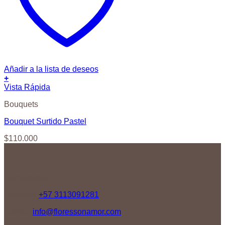
Añadir a la lista de deseos
+
Vista Rápida
Bouquets
Bouquet Surtido Pastel
$
110.000
Contáctenos
Teléfono:
+57 3113091281
Correo:
info@floressonamor.com