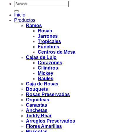
Buscar
por:
Inicio
Productos
Ramos
Rosas
Jarrones
Tropicales
Fúnebres
Centros de Mesa
Cajas de Lujo
Corazones
Cilindros
Mickey
Baules
Caja de Rosas
Bouquets
Rosas Preservadas
Orquideas
Canastas
Anchetas
Teddy Bear
Arreglos Preservados
Flores Amarillas
Mascotas