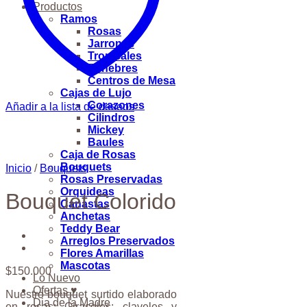
Productos
Ramos
Rosas
Jarrones
Tropicales
Fúnebres
Centros de Mesa
Cajas de Lujo
Corazones
Añadir a la lista de deseos
Cilindros
Mickey
Baules
Caja de Rosas
Bouquets
Inicio
/
Bouquets
Rosas Preservadas
Orquideas
Bouquet Colorido
Canastas
Anchetas
Teddy Bear
Arreglos Preservados
Flores Amarillas
Mascotas
$
150.000
Lo Nuevo
Ofertas ♥
Nuestro bouquet surtido elaborado
Dia de la Madre
en rosas; Girasoles; claveles y