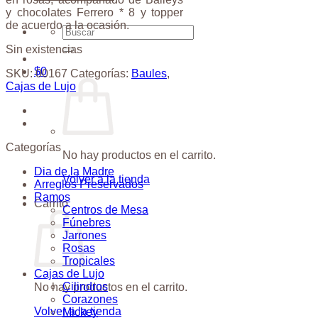
y chocolates Ferrero * 8 y topper
de acuerdo a la ocasión.
Buscar
por:
Sin existencias
$
0
SKU:
00167
Categorías:
Baules
,
Cajas de Lujo
Categorías
No hay productos en el carrito.
Dia de la Madre
Volver a la tienda
Arreglos Preservados
Ramos
Carrito
Centros de Mesa
Fúnebres
Jarrones
Rosas
Tropicales
Cajas de Lujo
Cilindros
No hay productos en el carrito.
Corazones
Volver a la tienda
Mickey