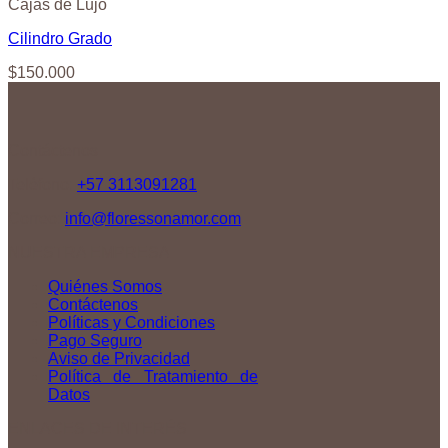
Cajas de Lujo
Cilindro Grado
$
150.000
Contáctenos
Teléfono:
+57 3113091281
Correo:
info@floressonamor.com
NUESTRA EMPRESA
Quiénes Somos
Contáctenos
Políticas y Condiciones
Pago Seguro
Aviso de Privacidad
Política de Tratamiento de
Datos
ENLACES DE INTERÉS