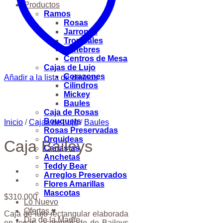
Productos
Ramos
Rosas
Jarrones
Tropicales
Fúnebres
Centros de Mesa
Cajas de Lujo
Corazones
Añadir a la lista de deseos
Cilindros
Mickey
Baules
Caja de Rosas
Bouquets
Inicio
/
Cajas de Lujo
/
Baules
Rosas Preservadas
Orquideas
Caja Baileys
Canastas
Anchetas
Teddy Bear
Arreglos Preservados
Flores Amarillas
Mascotas
$
310.000
Lo Nuevo
Ofertas ♥
Caja de lujo rectangular elaborada
Dia de la Madre
en rosas, acompañado de Baileys