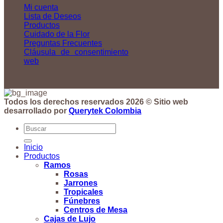
Mi cuenta
Lista de Deseos
Productos
Cuidado de la Flor
Preguntas Frecuentes
Cláusula de consentimiento
web
Todos los derechos reservados 2026 © Sitio web
desarrollado por
Querytek Colombia
Buscar
por:
Inicio
Productos
Ramos
Rosas
Jarrones
Tropicales
Fúnebres
Centros de Mesa
Cajas de Lujo