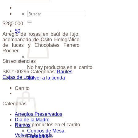
Buscar
por:
$
280.000
$
0
Arreglo de rosas en baúl de lujo,
acompañado de Osito Holográfico
de luces y Chocolates Ferrero
Rocher.
Sin existencias
No hay productos en el carrito.
SKU:
00296
Categorías:
Baules
,
Cajas de Lujo
Volver a la tienda
Carrito
Categorías
Arreglos Preservados
Dia de la Madre
No hay productos en el carrito.
Ramos
Centros de Mesa
Volver a la tienda
Fúnebres