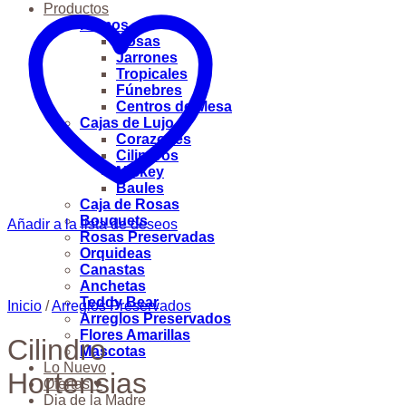
Productos
Ramos
Rosas
Jarrones
Tropicales
Fúnebres
Centros de Mesa
Cajas de Lujo
Corazones
Cilindros
Mickey
Baules
Caja de Rosas
Bouquets
Añadir a la lista de deseos
Rosas Preservadas
Orquideas
Canastas
Anchetas
Teddy Bear
Inicio
/
Arreglos Preservados
Arreglos Preservados
Flores Amarillas
Cilindro
Mascotas
Lo Nuevo
Hortensias
Ofertas ♥
Dia de la Madre