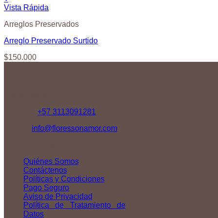
Vista Rápida
Arreglos Preservados
Arreglo Preservado Surtido
$
150.000
Contáctenos
Teléfono:
+57 3113091281
Correo:
info@floressonamor.com
NUESTRA EMPRESA
Quiénes Somos
Contáctenos
Políticas y Condiciones
Pago Seguro
Aviso de Privacidad
Política de Tratamiento de
Datos