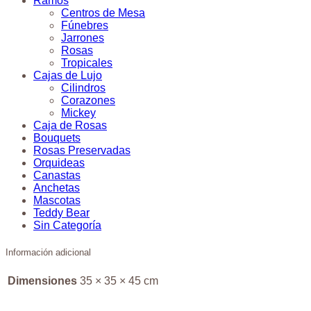
Ramos
Centros de Mesa
Fúnebres
Jarrones
Rosas
Tropicales
Cajas de Lujo
Cilindros
Corazones
Mickey
Caja de Rosas
Bouquets
Rosas Preservadas
Orquideas
Canastas
Anchetas
Mascotas
Teddy Bear
Sin Categoría
Información adicional
Dimensiones
35 × 35 × 45 cm