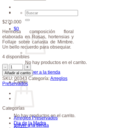
Buscar
por:
$
270.000
$
0
Hermosa composición floral
elaborada en Rosas, hortensias y
Follaje sobre canasta de Mimbre.
Un bello recuerdo para obsequiar.
4 disponibles
No hay productos en el carrito.
Cilindro
Hortensias
Volver a la tienda
Añadir al carrito
cantidad
SKU:
00343
Categoría:
Arreglos
Carrito
Preservados
Categorías
No hay productos en el carrito.
Arreglos Preservados
Dia de la Madre
Volver a la tienda