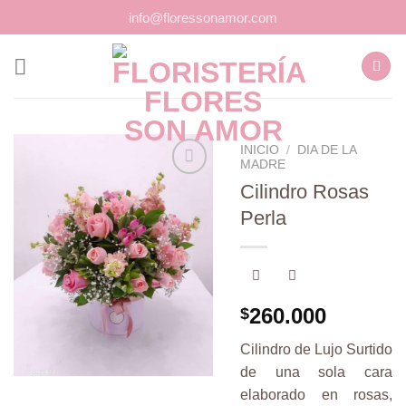
Saltar
info@floressonamor.com
al
contenido
INICIO
/
DIA DE LA
MADRE
Cilindro Rosas
Perla
Añadir
a la
lista de
deseos
260.000
$
Cilindro de Lujo Surtido
de una sola cara
elaborado en rosas,