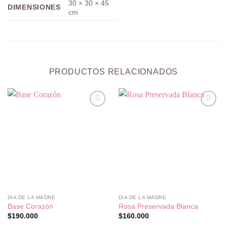
30 × 30 × 45
DIMENSIONES
cm
PRODUCTOS RELACIONADOS
Añadir
Añadir
a la
a la
lista de
lista de
deseos
deseos
DIA DE LA MADRE
DIA DE LA MADRE
Base Corazón
Rosa Preservada Blanca
$
190.000
$
160.000