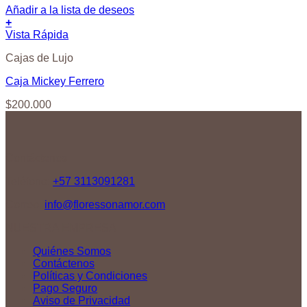
Añadir a la lista de deseos
+
Vista Rápida
Cajas de Lujo
Caja Mickey Ferrero
$
200.000
Contáctenos
Teléfono:
+57 3113091281
Correo:
info@floressonamor.com
NUESTRA EMPRESA
Quiénes Somos
Contáctenos
Políticas y Condiciones
Pago Seguro
Aviso de Privacidad