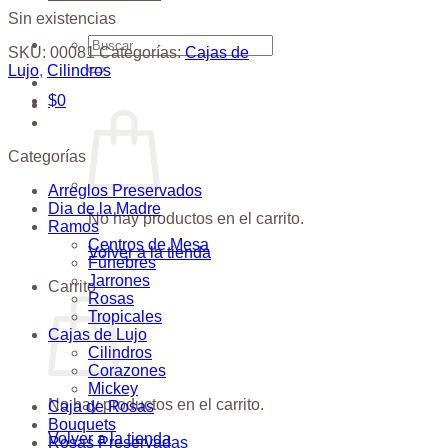
Sin existencias
Buscar
SKU:
00081
Categorías:
Cajas de
por:
Lujo
,
Cilindros
$
0
Categorías
Arreglos Preservados
Dia de la Madre
No hay productos en el carrito.
Ramos
Centros de Mesa
Volver a la tienda
Fúnebres
Jarrones
Carrito
Rosas
Tropicales
Cajas de Lujo
Cilindros
Corazones
Mickey
No hay productos en el carrito.
Caja de Rosas
Bouquets
Volver a la tienda
Rosas Preservadas