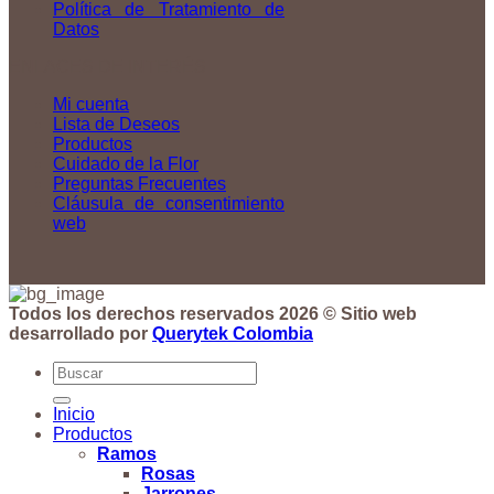
Política de Tratamiento de
Datos
ENLACES DE INTERÉS
Mi cuenta
Lista de Deseos
Productos
Cuidado de la Flor
Preguntas Frecuentes
Cláusula de consentimiento
web
Todos los derechos reservados 2026 © Sitio web
desarrollado por
Querytek Colombia
Buscar
por:
Inicio
Productos
Ramos
Rosas
Jarrones