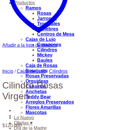
Productos
Ramos
Rosas
Jarrones
Tropicales
Fúnebres
Centros de Mesa
Cajas de Lujo
Corazones
Añadir a la lista de deseos
Cilindros
Mickey
Baules
Caja de Rosas
Bouquets
Inicio
/
Cajas de Lujo
/
Cilindros
Rosas Preservadas
Orquideas
Cilindro Rosas
Canastas
Anchetas
Virgen
Teddy Bear
Arreglos Preservados
Flores Amarillas
Mascotas
Lo Nuevo
Ofertas ♥
$
120.000
Dia de la Madre