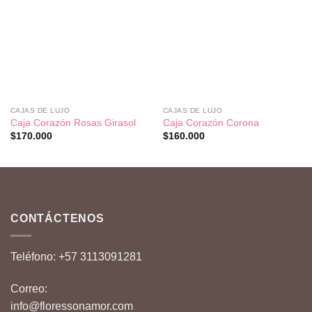
Añadir
Añadir
a la
a la
lista de
lista de
deseos
deseos
CAJAS DE LUJO
CAJAS DE LUJO
Caja Corazón Rosas Girasol
Caja Corazón Corona
$
170.000
$
160.000
CONTÁCTENOS
Teléfono:
+57 3113091281
Correo:
info@floressonamor.com