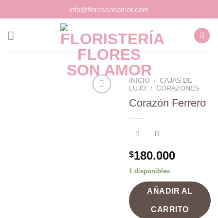
Saltar
info@floressonamor.com
al
contenido
INICIO
/
CAJAS DE
LUJO
/
CORAZONES
Corazón Ferrero
Añadir
a la
lista de
deseos
180.000
$
1 disponibles
AÑADIR AL
CARRITO