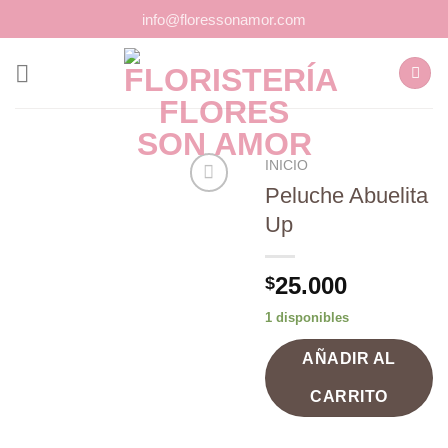
Saltar
info@floressonamor.com
al
contenido
INICIO
Peluche Abuelita
Up
Añadir
a la
25.000
$
lista de
deseos
1 disponibles
AÑADIR AL
CARRITO