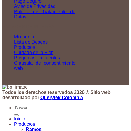
Pago Seguro
Aviso de Privacidad
Política de Tratamiento de
Datos
ENLACES DE INTERÉS
Mi cuenta
Lista de Deseos
Productos
Cuidado de la Flor
Preguntas Frecuentes
Cláusula de consentimiento
web
Todos los derechos reservados 2026 © Sitio web
desarrollado por
Querytek Colombia
Buscar
por:
Inicio
Productos
Ramos