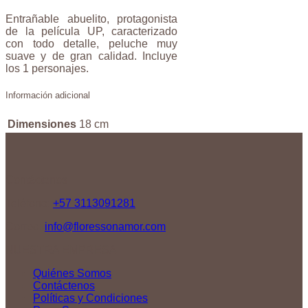
Entrañable abuelito, protagonista
de la película UP, caracterizado
con todo detalle, peluche muy
suave y de gran calidad. Incluye
los 1 personajes.
Información adicional
Dimensiones
18 cm
Contáctenos
Teléfono:
+57 3113091281
Correo:
info@floressonamor.com
NUESTRA EMPRESA
Quiénes Somos
Contáctenos
Políticas y Condiciones