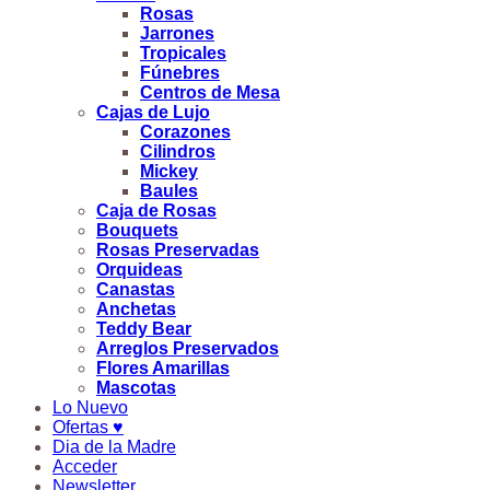
Rosas
Jarrones
Tropicales
Fúnebres
Centros de Mesa
Cajas de Lujo
Corazones
Cilindros
Mickey
Baules
Caja de Rosas
Bouquets
Rosas Preservadas
Orquideas
Canastas
Anchetas
Teddy Bear
Arreglos Preservados
Flores Amarillas
Mascotas
Lo Nuevo
Ofertas ♥
Dia de la Madre
Acceder
Newsletter