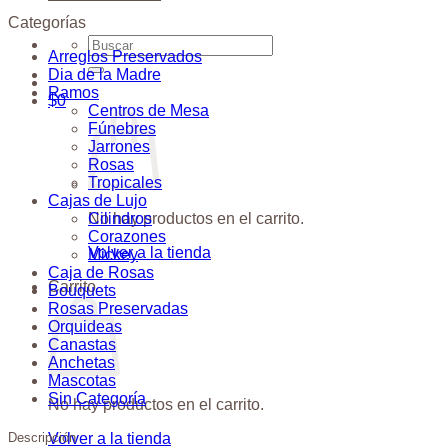
Categorías
Buscar
Arreglos Preservados
por:
Dia de la Madre
Ramos
$
0
Centros de Mesa
Fúnebres
Jarrones
Rosas
Tropicales
Cajas de Lujo
Cilindros
No hay productos en el carrito.
Corazones
Volver a la tienda
Mickey
Caja de Rosas
Carrito
Bouquets
Rosas Preservadas
Orquideas
Canastas
Anchetas
Mascotas
Sin Categoría
No hay productos en el carrito.
Volver a la tienda
Descripción