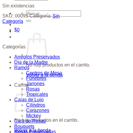
Sin existencias
Buscar
SKU:
00095
Categoría:
Sin
por:
Categoría
$
0
Categorías
Arreglos Preservados
Dia de la Madre
No hay productos en el carrito.
Ramos
Centros de Mesa
Volver a la tienda
Fúnebres
Jarrones
Carrito
Rosas
Tropicales
Cajas de Lujo
Cilindros
Corazones
Mickey
No hay productos en el carrito.
Caja de Rosas
Bouquets
Volver a la tienda
Rosas Preservadas