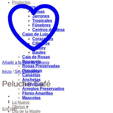
Productos
Ramos
Rosas
Jarrones
Tropicales
Fúnebres
Centros de Mesa
Cajas de Lujo
Corazones
Cilindros
Mickey
Baules
Caja de Rosas
Bouquets
Añadir a la lista de deseos
Rosas Preservadas
Orquideas
Inicio
/
Sin Categoría
Canastas
Anchetas
Peluche Café
Teddy Bear
Arreglos Preservados
Flores Amarillas
Mascotas
Lo Nuevo
Ofertas ♥
$
28.000
Dia de la Madre