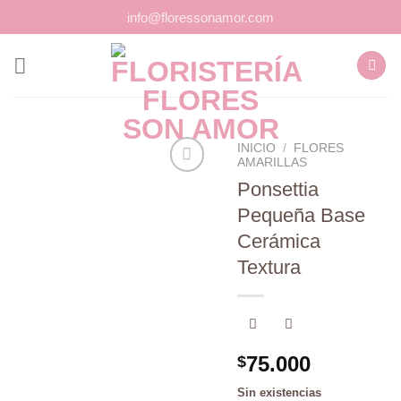
Saltar
info@floressonamor.com
al
contenido
INICIO
/
FLORES
AMARILLAS
Ponsettia
Pequeña Base
Añadir
a la
Cerámica
lista de
Textura
deseos
75.000
$
Sin existencias