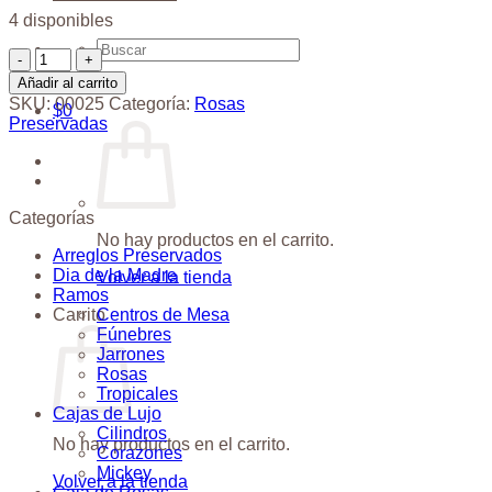
4 disponibles
Buscar
Preservada
por:
Caja
Añadir al carrito
Sorpresa
SKU:
00025
Categoría:
Rosas
$
0
cantidad
Preservadas
Categorías
No hay productos en el carrito.
Arreglos Preservados
Dia de la Madre
Volver a la tienda
Ramos
Centros de Mesa
Carrito
Fúnebres
Jarrones
Rosas
Tropicales
Cajas de Lujo
Cilindros
No hay productos en el carrito.
Corazones
Mickey
Volver a la tienda