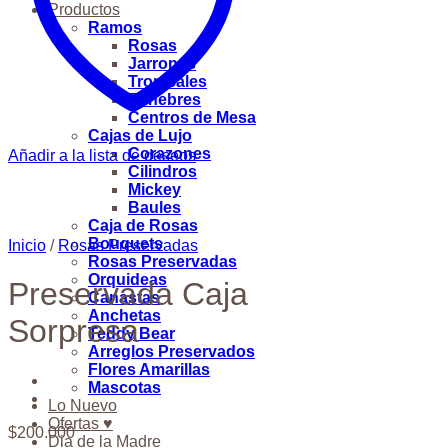
Productos
Ramos
Rosas
Jarrones
Tropicales
Fúnebres
Centros de Mesa
Cajas de Lujo
Corazones
Añadir a la lista de deseos
Cilindros
Mickey
Baules
Caja de Rosas
Bouquets
Inicio
/
Rosas Preservadas
Rosas Preservadas
Orquideas
Preservada Caja
Canastas
Anchetas
Sorpresa
Teddy Bear
Arreglos Preservados
Flores Amarillas
Mascotas
Lo Nuevo
Ofertas ♥
$
200.000
Dia de la Madre