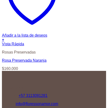
Añadir a la lista de deseos
+
Vista Rápida
Rosas Preservadas
Rosa Preservada Naranja
$
160.000
Contáctenos
Teléfono:
+57 3113091281
Correo:
info@floressonamor.com