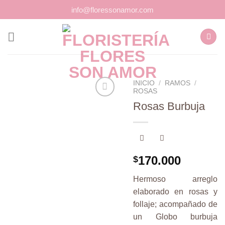
Saltar
info@floressonamor.com
al
contenido
INICIO
/
RAMOS
/
ROSAS
Rosas Burbuja
Añadir
a la
lista de
deseos
170.000
$
Hermoso arreglo
elaborado en rosas y
follaje; acompañado de
un Globo burbuja