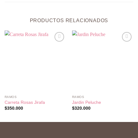
PRODUCTOS RELACIONADOS
Añadir
Añadir
a la
a la
lista de
lista de
deseos
deseos
RAMOS
RAMOS
Carreta Rosas Jirafa
Jardin Peluche
$
350.000
$
320.000