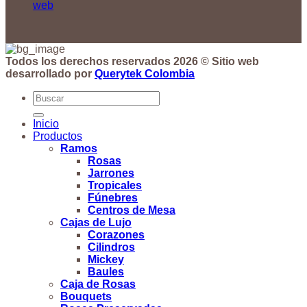
web
Todos los derechos reservados 2026 © Sitio web
desarrollado por
Querytek Colombia
Buscar
por:
Inicio
Productos
Ramos
Rosas
Jarrones
Tropicales
Fúnebres
Centros de Mesa
Cajas de Lujo
Corazones
Cilindros
Mickey
Baules
Caja de Rosas
Bouquets