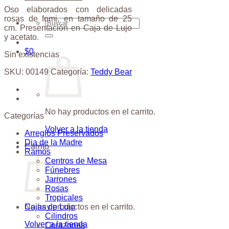
Oso elaborados con delicadas
rosas de fomi, en tamaño de 25
Buscar
cm. Presentación en Caja de Lujo
por:
y acetato.
$
0
Sin existencias
SKU:
00149
Categoría:
Teddy Bear
No hay productos en el carrito.
Categorías
Volver a la tienda
Arreglos Preservados
Dia de la Madre
Carrito
Ramos
Centros de Mesa
Fúnebres
Jarrones
Rosas
Tropicales
Cajas de Lujo
No hay productos en el carrito.
Cilindros
Volver a la tienda
Corazones