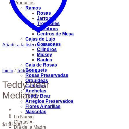
Productos
Ramos
Rosas
Jarrones
Tropicales
Fúnebres
Centros de Mesa
Cajas de Lujo
Corazones
Añadir a la lista de deseos
Cilindros
Mickey
Baules
Caja de Rosas
Bouquets
Inicio
/
Teddy Bear
Rosas Preservadas
Orquideas
Teddy Bear
Canastas
Anchetas
Mediano
Teddy Bear
Arreglos Preservados
Flores Amarillas
Mascotas
Lo Nuevo
Ofertas ♥
$
140.000
Dia de la Madre