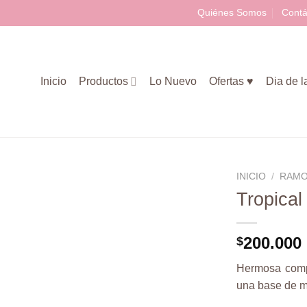
Quiénes Somos
Contá
Inicio
Productos
Lo Nuevo
Ofertas ♥
Dia de 
INICIO
/
RAM
Tropical
Añadir
200.000
$
a la
lista de
Hermosa compo
deseos
una base de ma