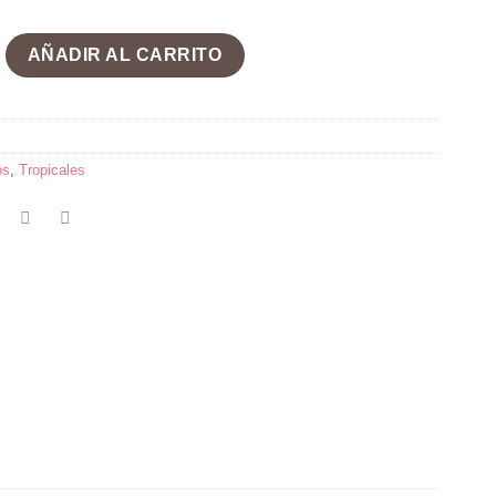
oles cantidad
AÑADIR AL CARRITO
os
,
Tropicales