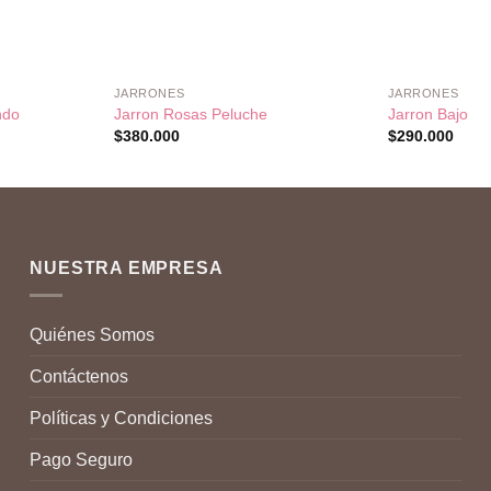
+
+
JARRONES
JARRONES
ndo
Jarron Rosas Peluche
Jarron Bajo
$
380.000
$
290.000
NUESTRA EMPRESA
Quiénes Somos
Contáctenos
Políticas y Condiciones
Pago Seguro