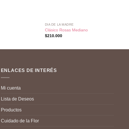
+
+
DIA DE LA MADRE
RAMO
Clásico Rosas Mediano
Canast
$
210.000
$
200.
ENLACES DE INTERÉS
Mi cuenta
Lista de Deseos
Productos
Cuidado de la Flor