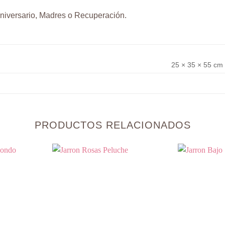
niversario, Madres o Recuperación.
25 × 35 × 55 cm
PRODUCTOS RELACIONADOS
Añadir
Añadir
a la
a la
lista de
lista de
deseos
deseos