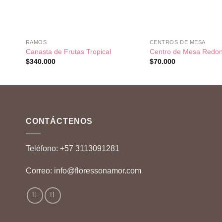
+
+
RAMOS
CENTROS DE MESA
Canasta de Frutas Tropical
Centro de Mesa Redo
$
340.000
$
70.000
CONTÁCTENOS
Teléfono:
+57 3113091281
Correo:
info@floressonamor.com