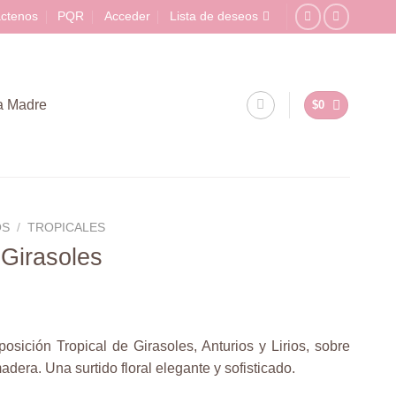
ctenos
PQR
Acceder
Lista de deseos
la Madre
$
0
OS
/
TROPICALES
 Girasoles
sición Tropical de Girasoles, Anturios y Lirios, sobre
dera. Una surtido floral elegante y sofisticado.