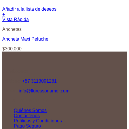
Añadir a la lista de deseos
+
Vista Rápida
Anchetas
Ancheta Maxi Peluche
$
300.000
Contáctenos
Teléfono:
+57 3113091281
Correo:
info@floressonamor.com
NUESTRA EMPRESA
Quiénes Somos
Contáctenos
Políticas y Condiciones
Pago Seguro