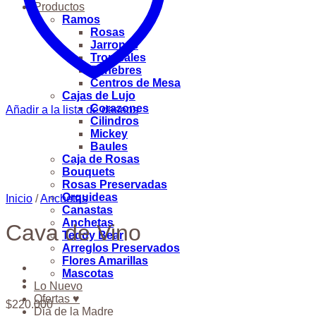
Productos
Ramos
Rosas
Jarrones
Tropicales
Fúnebres
Centros de Mesa
Cajas de Lujo
Corazones
Añadir a la lista de deseos
Cilindros
Mickey
Baules
Caja de Rosas
Bouquets
Rosas Preservadas
Orquideas
Inicio
/
Anchetas
Canastas
Anchetas
Cava de Vino
Teddy Bear
Arreglos Preservados
Flores Amarillas
Mascotas
Lo Nuevo
Ofertas ♥
$
220.000
Dia de la Madre