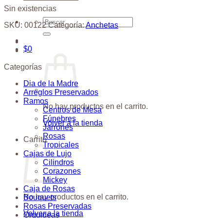
Sin existencias
Buscar
SKU:
00122
Categoría:
Anchetas
por:
$
0
Categorías
Dia de la Madre
Arreglos Preservados
Ramos
No hay productos en el carrito.
Centros de Mesa
Fúnebres
Volver a la tienda
Jarrones
Rosas
Carrito
Tropicales
Cajas de Lujo
Cilindros
Corazones
Mickey
Caja de Rosas
No hay productos en el carrito.
Bouquets
Rosas Preservadas
Volver a la tienda
Orquideas