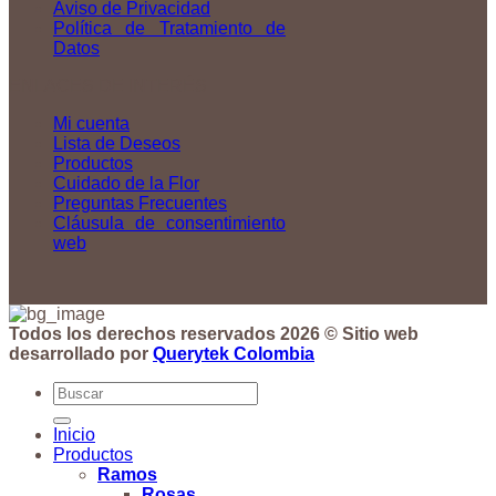
Aviso de Privacidad
Política de Tratamiento de
Datos
ENLACES DE INTERÉS
Mi cuenta
Lista de Deseos
Productos
Cuidado de la Flor
Preguntas Frecuentes
Cláusula de consentimiento
web
Todos los derechos reservados 2026 © Sitio web
desarrollado por
Querytek Colombia
Buscar
por:
Inicio
Productos
Ramos
Rosas