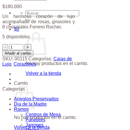
$
180.000
Buscar
Un hermoso corazón de lujo
por:
acompañado de rosas, girasoles y
8 chocolates Ferrero Rocher.
$
0
5 disponibles
Corazón
Rosas
Añadir al carrito
Girasoles
SKU:
00115
Categorías:
Cajas de
cantidad
No hay productos en el carrito.
Lujo
,
Corazones
Volver a la tienda
Carrito
Categorías
Arreglos Preservados
Dia de la Madre
Ramos
Centros de Mesa
No hay productos en el carrito.
Fúnebres
Jarrones
Volver a la tienda