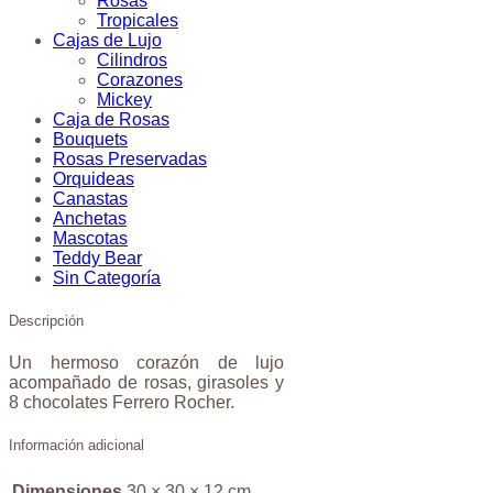
Rosas
Tropicales
Cajas de Lujo
Cilindros
Corazones
Mickey
Caja de Rosas
Bouquets
Rosas Preservadas
Orquideas
Canastas
Anchetas
Mascotas
Teddy Bear
Sin Categoría
Descripción
Un hermoso corazón de lujo
acompañado de rosas, girasoles y
8 chocolates Ferrero Rocher.
Información adicional
Dimensiones
30 × 30 × 12 cm