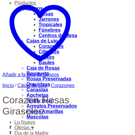
Productos
Ramos
Rosas
Jarrones
Tropicales
Fúnebres
Centros de Mesa
Cajas de Lujo
Corazones
Cilindros
Mickey
Baules
Caja de Rosas
Bouquets
Añadir a la lista de deseos
Rosas Preservadas
Orquideas
Inicio
/
Cajas de Lujo
/
Corazones
Canastas
Anchetas
Corazón Rosas
Teddy Bear
Arreglos Preservados
Girasoles
Flores Amarillas
Mascotas
Lo Nuevo
Ofertas ♥
Dia de la Madre