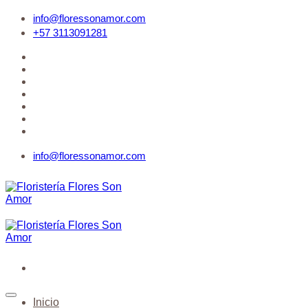
Saltar
info@floressonamor.com
al
+57 3113091281
contenido
Quiénes Somos
Contáctenos
PQR
Acceder
Lista de deseos
info@floressonamor.com
Inicio