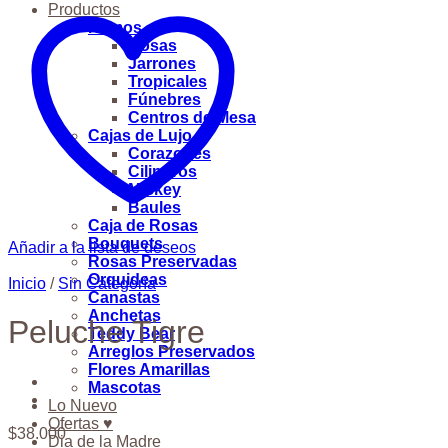
Productos
Ramos
Rosas
Jarrones
Tropicales
Fúnebres
Centros de Mesa
Cajas de Lujo
Corazones
Cilindros
Mickey
Baules
Caja de Rosas
Bouquets
Añadir a la lista de deseos
Rosas Preservadas
Orquideas
Inicio
/
Sin Categoría
Canastas
Anchetas
Peluche Tigre
Teddy Bear
Arreglos Preservados
Flores Amarillas
Mascotas
Lo Nuevo
Ofertas ♥
$
38.000
Dia de la Madre