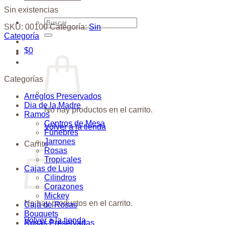
Sin existencias
Buscar
SKU:
00100
Categoría:
Sin
por:
Categoría
$
0
Categorías
Arreglos Preservados
Dia de la Madre
No hay productos en el carrito.
Ramos
Centros de Mesa
Volver a la tienda
Fúnebres
Jarrones
Carrito
Rosas
Tropicales
Cajas de Lujo
Cilindros
Corazones
Mickey
No hay productos en el carrito.
Caja de Rosas
Bouquets
Volver a la tienda
Rosas Preservadas