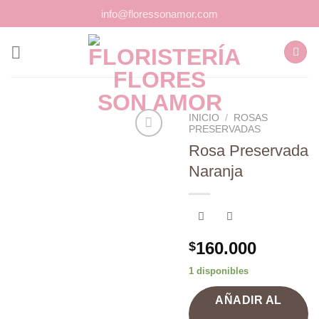
Saltar
info@floressonamor.com
al
contenido
INICIO
/
ROSAS
PRESERVADAS
Rosa Preservada
Naranja
Añadir
a la
lista de
deseos
160.000
$
1 disponibles
AÑADIR AL