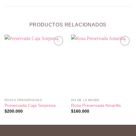
PRODUCTOS RELACIONADOS
Añadir
Añadir
a la
a la
lista de
lista de
deseos
deseos
ROSAS PRESERVADAS
DIA DE LA MADRE
Preservada Caja Sorpresa
Rosa Preservada Amarilla
$
200.000
$
160.000