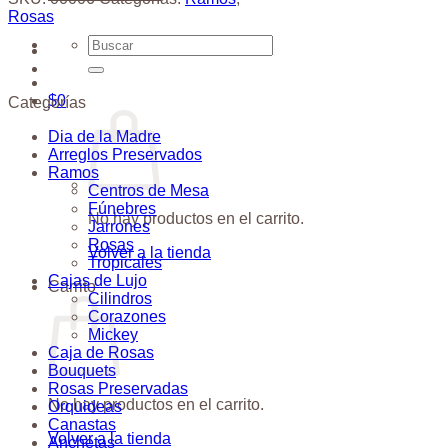
Rosas
Buscar
por:
$
0
Categorías
Dia de la Madre
Arreglos Preservados
Ramos
Centros de Mesa
Fúnebres
No hay productos en el carrito.
Jarrones
Rosas
Volver a la tienda
Tropicales
Cajas de Lujo
Carrito
Cilindros
Corazones
Mickey
Caja de Rosas
Bouquets
Rosas Preservadas
No hay productos en el carrito.
Orquideas
Canastas
Volver a la tienda
Anchetas