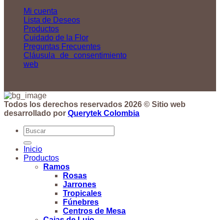
Mi cuenta
Lista de Deseos
Productos
Cuidado de la Flor
Preguntas Frecuentes
Cláusula de consentimiento
web
Todos los derechos reservados 2026 © Sitio web
desarrollado por
Querytek Colombia
Buscar
por:
Inicio
Productos
Ramos
Rosas
Jarrones
Tropicales
Fúnebres
Centros de Mesa
Cajas de Lujo