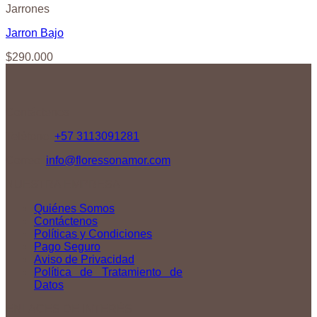
Jarrones
Jarron Bajo
$
290.000
Contáctenos
Teléfono:
+57 3113091281
Correo:
info@floressonamor.com
NUESTRA EMPRESA
Quiénes Somos
Contáctenos
Políticas y Condiciones
Pago Seguro
Aviso de Privacidad
Política de Tratamiento de
Datos
ENLACES DE INTERÉS