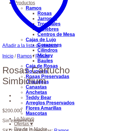
Productos
Ramos
Rosas
Jarrones
Tropicales
Fúnebres
Centros de Mesa
Cajas de Lujo
Corazones
Añadir a la lista de deseos
Cilindros
Mickey
Inicio
/
Ramos
/
Rosas
Baules
Caja de Rosas
Rosas Cartucho
Bouquets
Rosas Preservadas
Simbidium
Orquideas
Canastas
Anchetas
Teddy Bear
Arreglos Preservados
Flores Amarillas
$
200.000
Mascotas
Lo Nuevo
Sin existencias
Ofertas ♥
Dia de la Madre
SKU:
00006
Categorías:
Ramos
,