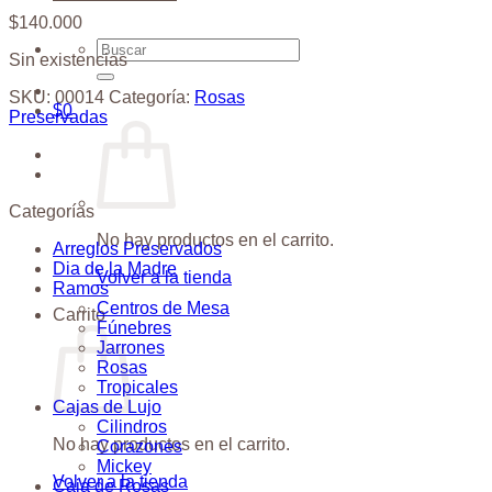
$
140.000
Buscar
Sin existencias
por:
SKU:
00014
Categoría:
Rosas
$
0
Preservadas
Categorías
No hay productos en el carrito.
Arreglos Preservados
Dia de la Madre
Volver a la tienda
Ramos
Centros de Mesa
Carrito
Fúnebres
Jarrones
Rosas
Tropicales
Cajas de Lujo
Cilindros
No hay productos en el carrito.
Corazones
Mickey
Volver a la tienda
Caja de Rosas